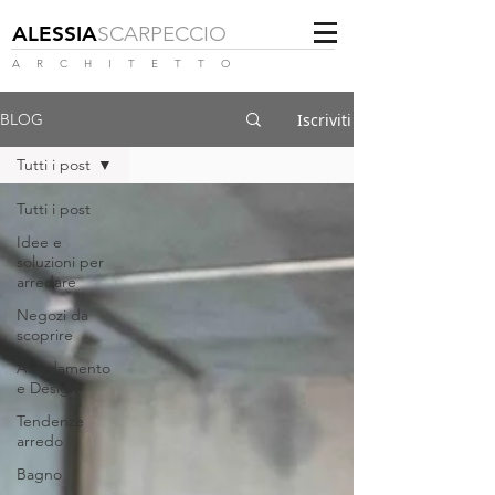
ALESSIA
SCARPECCIO
A R C H I T E T T O
Iscriviti
BLOG
Tutti i post
Tutti i post
Idee e
soluzioni per
arredare
Negozi da
scoprire
Arredamento
e Design
Tendenze
arredo
Bagno