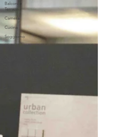
Balconi e
Terrazzi
Camera
Cucina
Soggiorno