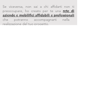
Se viceversa, non sai a chi affidarti non ti
preoccupare, ho creato per te una
rete di
aziende e mobilifici affidabili e professionali
che potranno accompagnarti nella
realizzazione del tuo progetto.
Riceverai inoltre un
codice vantaggi
ed un
elenco delle aziende partner presenti nella tua
zona
Potrai scegliere tra diversi
show room e
aziende chiavi
in mano
che ti metteranno a
disposizione tutto ciò di cui hai bisogno per
Creare e Realizzare la tua casa.
Clicca qui per maggiori informazioni