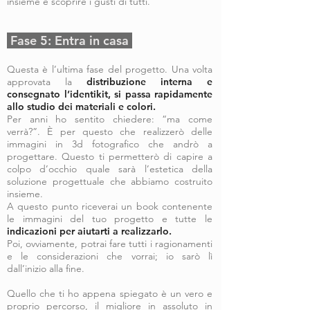
insieme e scoprire i gusti di tutti.
Fase 5: Entra in casa
Questa è l’ultima fase del progetto. Una volta
approvata la
d
istribuzione interna e
consegnato l’identikit, si passa rapidamente
allo studio dei materiali e colori.
Per anni ho sentito chiedere: “ma come
verrà?”. È per questo che realizzerò delle
immagini in 3d fotografico che andrò a
progettare. Questo ti permetterò di capire a
colpo d’occhio quale sarà l’estetica della
soluzione progettuale che abbiamo costruito
insieme.
A questo punto riceverai un book contenente
le immagini del tuo progetto e tutte le
indicazioni per aiutarti a realizzarlo.
Poi, ovviamente, potrai fare tutti i ragionamenti
e le considerazioni che vorrai; io sarò lì
dall’inizio alla fine.
Quello che ti ho appena spiegato è un vero e
proprio percorso, il migliore in assoluto in