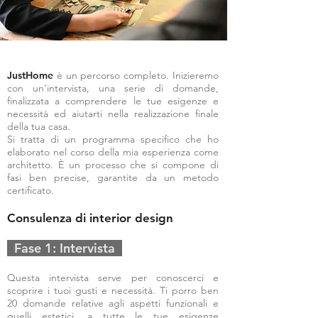
JustHome
è un percorso completo. Inizieremo
con un’intervista, una serie di domande,
finalizzata a comprendere le tue esigenze e
necessità ed aiutarti nella realizzazione finale
della tua casa.
Si tratta di un programma specifico che ho
elaborato nel corso della mia esperienza come
architetto. È un processo che si compone di
fasi ben precise, garantite da un metodo
certificato.
Consulenza di interior design
Fase 1: Intervista
Questa intervista serve per conoscerci e
scoprire i tuoi gusti e necessità. Ti porro ben
20 domande relative agli aspetti funzionali e
quelli estetici, a tutte le tue esigenze