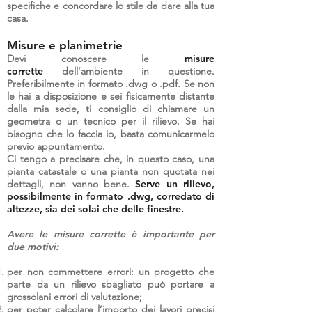
specifiche e concordare lo stile da dare alla tua
casa.
Misure e planimetrie
Devi conoscere le
misure
corrette
dell’ambiente in questione.
Preferibilmente in formato .dwg o .pdf. Se non
le hai a disposizione e sei fisicamente distante
dalla mia sede, ti consiglio di chiamare un
geometra o un tecnico per il rilievo. Se hai
bisogno che lo faccia io, basta comunicarmelo
previo appuntamento.
Ci tengo a precisare che, in questo caso, una
pianta catastale o una pianta non quotata nei
dettagli, non vanno bene.
Serve un rilievo,
possibilmente in formato .dwg, corredato di
altezze, sia dei solai che delle finestre.
Avere le misure corrette è importante per
due motivi:
per non commettere errori: un progetto che
parte da un rilievo sbagliato può portare a
grossolani errori di valutazione;
per poter calcolare l’importo dei lavori precisi