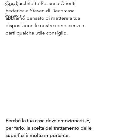
Con l’architetto Rosanna Orienti, 
Cucina
Federica e Steven di Decorcasa 
Soggiorno
abbiamo pensato di mettere a tua 
disposizione le nostre conoscenze e 
darti qualche utile consiglio.
Perché la tua casa deve emozionarti. E, 
per farlo, la scelta del trattamento delle 
superfici è molto importante.