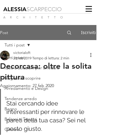
ALESSIA
SCARPECCIO
A R C H I T E T T O
Iscriviti
Post
Tutti i post
victorialoft
Tutti i post
28 feb 2019
Tempo di lettura: 2 min
Decorcasa: oltre la solita
Idee e soluzioni per arredare
pittura
Negozi da scoprire
Aggiornamento:
27 feb 2020
Arredamento e Design
Tendenze arredo
Stai cercando idee 
Bagno
interessanti per rinnovare le 
Balconi e Terrazzi
pareti della tua casa? Sei nel 
posto giusto. 
Camera