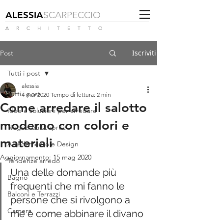
ALESSIA
SCARPECCIO
A R C H I T E T T O
Iscriviti
Post
Tutti i post
alessia
Tutti i post
4 mar 2020
Tempo di lettura: 2 min
Come arredare il salotto
Idee e soluzioni per arredare
moderno con colori e
Negozi da scoprire
materiali
Arredamento e Design
Aggiornamento:
15 mag 2020
Tendenze arredo
Una delle domande più 
Bagno
frequenti che mi fanno le 
Balconi e Terrazzi
persone che si rivolgono a 
Camera
me è come abbinare il divano 