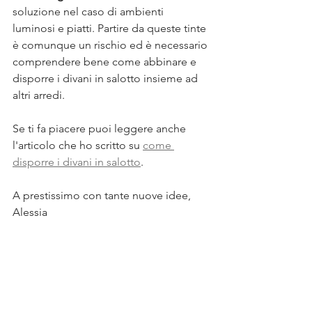
soluzione nel caso di ambienti 
luminosi e piatti. Partire da queste tinte 
è comunque un rischio ed è necessario 
comprendere bene come abbinare e 
disporre i divani in salotto insieme ad 
altri arredi.
Se ti fa piacere puoi leggere anche 
l'articolo che ho scritto su 
come 
disporre i divani in salotto
.
A prestissimo con tante nuove idee, 
Alessia
Ti aspetto su 
Instagram
 e 
Facebook
per approfondimenti quotidiani sui 
temi dell'Interior Design.