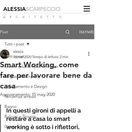
ALESSIA
SCARPECCIO
A R C H I T E T T O
Iscriviti
Post
Tutti i post
alessia
Tutti i post
18 mar 2020
Tempo di lettura: 2 min
Smart Working, come
Idee e soluzioni per arredare
fare per lavorare bene da
Negozi da scoprire
casa
Arredamento e Design
Aggiornamento:
15 mag 2020
Tendenze arredo
Bagno
In questi gironi di appelli a 
Balconi e Terrazzi
restare a casa lo smart 
working è sotto i riflettori, 
Camera