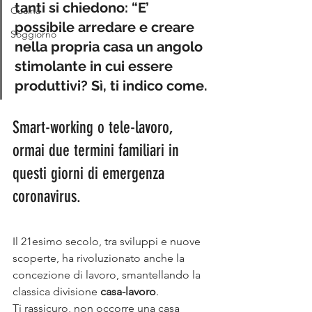
tanti si chiedono: “E’ 
Cucina
possibile arredare e creare 
Soggiorno
nella propria casa un angolo 
stimolante in cui essere 
produttivi? Sì, ti indico come.
Smart-working o tele-lavoro, 
ormai due termini familiari in 
questi giorni di emergenza 
coronavirus.
Il 21esimo secolo, tra sviluppi e nuove 
scoperte, ha rivoluzionato anche la 
concezione di lavoro, smantellando la 
classica divisione 
casa-lavoro
.
Ti rassicuro, non occorre una casa 